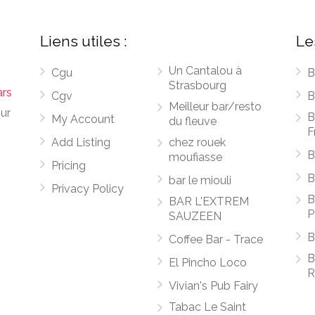
Liens utiles :
Le
Un Cantalou à
Cgu
B
Strasbourg
ars
Cgv
B
Meilleur bar/resto
sur
B
My Account
du fleuve
F
Add Listing
chez rouek
B
moufiasse
Pricing
B
bar le miouli
Privacy Policy
B
BAR L'EXTREM
P
SAUZEEN
B
Coffee Bar - Trace
B
El Pincho Loco
R
Vivian's Pub Fairy
Tabac Le Saint