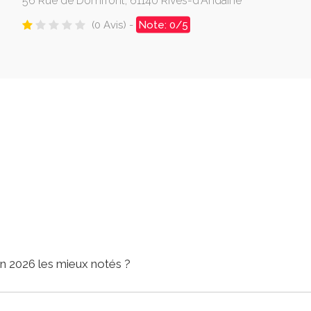
56 Rue de Domfront, 61140 Rives-d'Andaine
(0 Avis) -
Note: 0/5
en 2026 les mieux notés ?