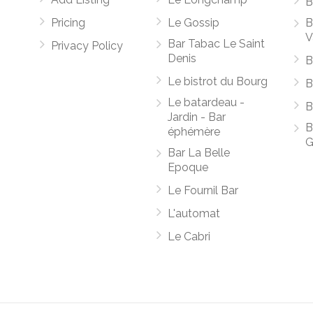
B
Pricing
Le Gossip
B
V
Bar Tabac Le Saint
Privacy Policy
Denis
B
Le bistrot du Bourg
B
Le batardeau -
B
Jardin - Bar
B
éphémère
G
Bar La Belle
Epoque
Le Fournil Bar
L'automat
Le Cabri