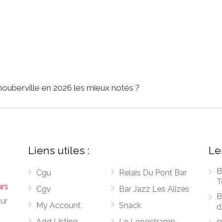
ouberville en 2026 les mieux notés ?
Liens utiles :
Le
B
Cgu
Relais Du Pont Bar
T
ars
Cgv
Bar Jazz Les Alizés
B
sur
My Account
Snack
d
Add Listing
Le Longchamp