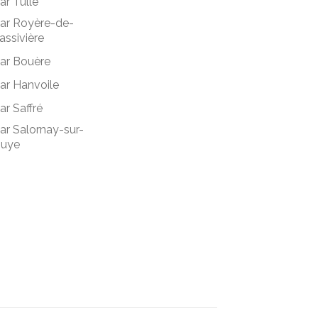
ar Tulle
ar Royère-de-
assivière
ar Bouère
ar Hanvoile
ar Saffré
ar Salornay-sur-
uye