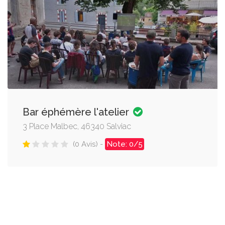
Bar éphémère l'atelier
3 Place Malbec, 46340 Salviac
(0 Avis) -
Note: 0/5