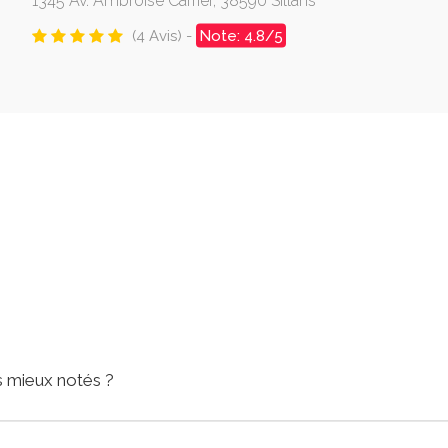
1345 Av. Ambroise Carrier, 38590 Sillans
(4 Avis) -
Note: 4.8/5
es mieux notés ?