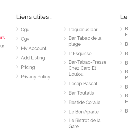
Liens utiles :
Le
B
Cgu
L'aquarius bar
F
ars
Bar Tabac de la
Cgv
plage
B
sur
My Account
L' Esquisse
B
Add Listing
Bar-Tabac-Presse
B
Pricing
Chez Caro Et
B
Loulou
Privacy Policy
P
Lecap Pascal
B
Bar Toutatis
B
M
Bastide Coralie
B
Le Bon'Aparte
Le Bistrot de la
Gare