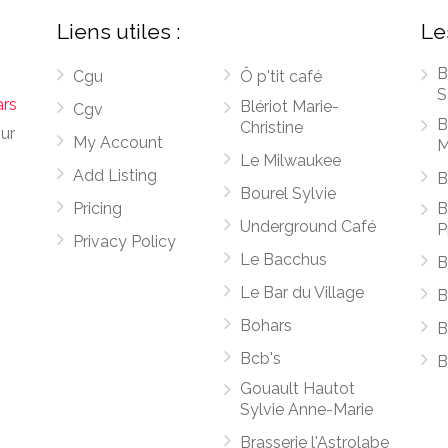
Liens utiles :
Le
B
Cgu
Ô p'tit café
S
ars
Blériot Marie-
Cgv
B
Christine
sur
My Account
M
Le Milwaukee
Add Listing
B
Bourel Sylvie
Pricing
B
Underground Café
P
Privacy Policy
Le Bacchus
B
Le Bar du Village
B
Bohars
B
Bcb's
B
Gouault Hautot
Sylvie Anne-Marie
Brasserie l'Astrolabe