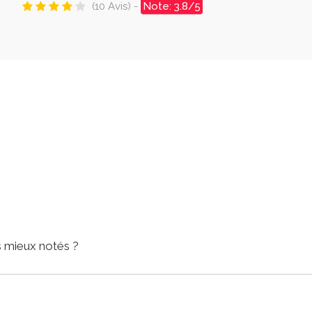
(10 Avis) -
Note: 3.8/5
es mieux notés ?