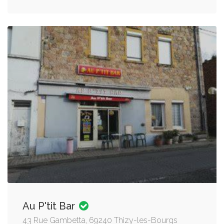
Au P'tit Bar
43 Rue Gambetta, 69240 Thizy-les-Bourgs