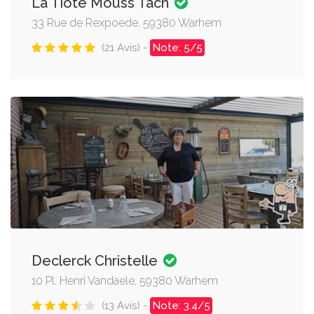
La Tiote Mouss'Tach
33 Rue de Rexpoede, 59380 Warhem
(21 Avis) -
Note: 5/5
Declerck Christelle
10 Pl. Henri Vandaele, 59380 Warhem
(13 Avis) -
Note: 3.4/5