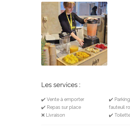
Les services :
✔️ Vente à emporter
✔️ Parkin
✔️ Repas sur place
fauteuil r
❌ Livraison
✔️ Toilett