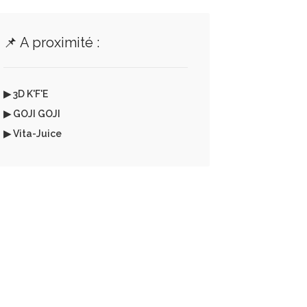
📌 A proximité :
▶ 3D K'F'E
▶ GOJI GOJI
▶ Vita-Juice