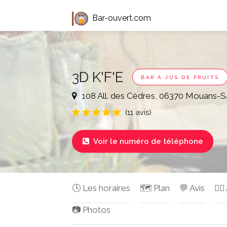
Bar-ouvert.com
3D K'F'E
BAR À JUS DE FRUITS
108 All. des Cèdres, 06370 Mouans-S
(11 avis)
Voir le numéro de téléphone

🕓 Les horaires
🗺️ Plan
💬 Avis
✍🏻
📷 Photos