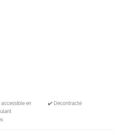
g accessible en
✔️ Décontracté
oulant
es