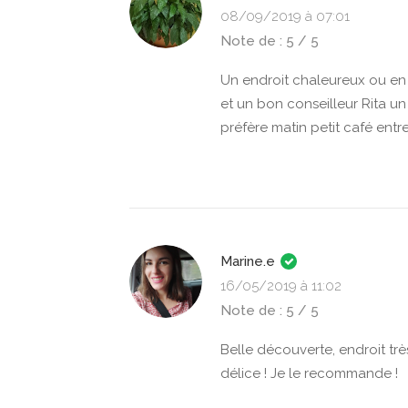
08/09/2019 à 07:01
Note de : 5 / 5
Un endroit chaleureux ou en si
et un bon conseilleur Rita u
préfère matin petit café ent
Marine.e
16/05/2019 à 11:02
Note de : 5 / 5
Belle découverte, endroit très
délice ! Je le recommande !