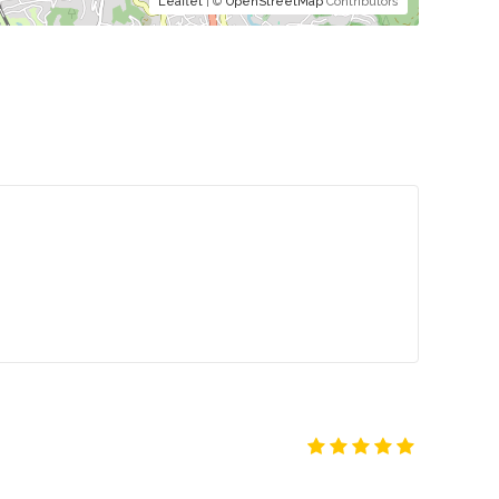
Leaflet
| ©
OpenStreetMap
Contributors