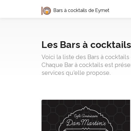
Bars à cocktails de Eymet
Les Bars à cocktail
Voici la liste des Bars à cocktai
Chaque Bar à cocktails est prése
services qu'elle propose.