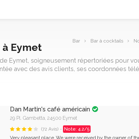
Bar
Bar à cocktails
No
s à Eymet
ls de Eymet, soigneusement répertoriées pour vous
ntée avec des avis clients, ses coordonnées tél
Dan Martin's café américain
29 Pl. Gambetta, 24500 Eymet
(72 Avis) -
Note: 4.2/5
Very pleasant place. We were received by the owner of t