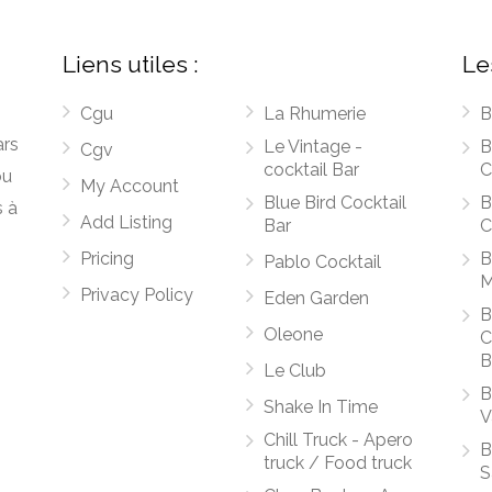
Liens utiles :
Le
Cgu
La Rhumerie
B
ars
Le Vintage -
B
Cgv
cocktail Bar
C
ou
My Account
Blue Bird Cocktail
B
s à
Add Listing
Bar
C
Pricing
B
Pablo Cocktail
M
Privacy Policy
Eden Garden
B
Oleone
C
B
Le Club
B
Shake In Time
V
Chill Truck - Apero
B
truck / Food truck
S