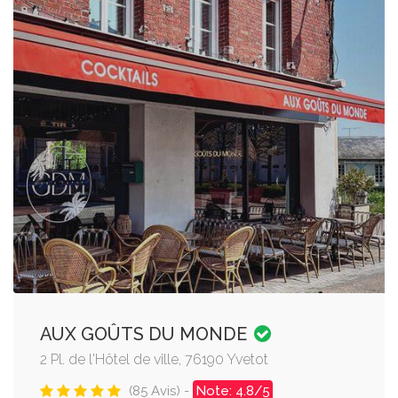
AUX GOÛTS DU MONDE
2 Pl. de l'Hôtel de ville, 76190 Yvetot
(85 Avis) -
Note: 4.8/5