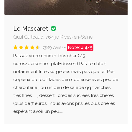
Le Mascaret
Quai Guilbaud, 76490 Rives-en-Seine
(389 Avis) -
Note: 4.4/5
Passez votre chemin Très cher ( 25
euros/personne : plat+dessert) Pas Terrible (
notamment frites surgelées mais pas que )et Pas
copieux du tout Tapas peu copieuse avec peu de
charcuterie , ou un peu de salade qq tranches
très fines …. , dessert : crêpes sucrées très chères
(plus de 7 euros : nous avons pris les plus chères
espérant avoir un peu....