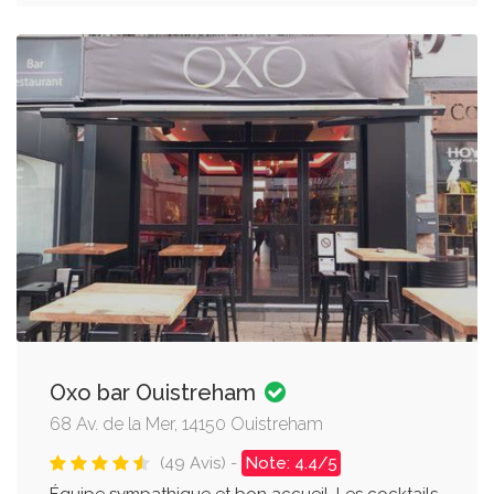
Oxo bar Ouistreham
68 Av. de la Mer, 14150 Ouistreham
(49 Avis) -
Note: 4.4/5
Équipe sympathique et bon accueil. Les cocktails