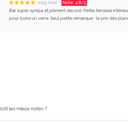
(299 Avis) -
Note: 4.8/5
Bar super sympa et joliment décoré. Petite terrasse intérieu
pour boire un verre. Seul petite remarque : le prix des planch
2026 les mieux notés ?