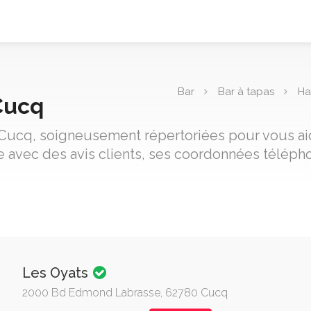
Bar
Bar à tapas
Ha
Cucq
e Cucq, soigneusement répertoriées pour vous aide
 avec des avis clients, ses coordonnées télépho
Les Oyats
2000 Bd Edmond Labrasse, 62780 Cucq