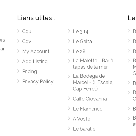
Liens utiles :
Le
Cgu
Le 3.14
B
ars
Cgv
Le Galta
B
par
My Account
Le 28
B
La Malette - Bar à
B
Add Listing
tapas de la mer
M
Pricing
G
La Bodega de
Privacy Policy
Marcel - (L'Escale,
B
Cap Ferret)
B
Caffe Giovanna
C
Le Flamenco
B
B
A Voste
e
Le baratie