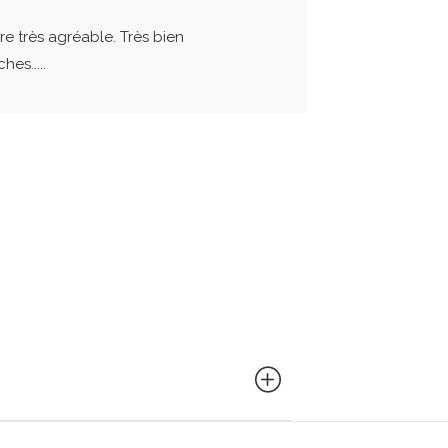
re très agréable. Très bien
es.....