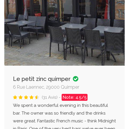
Le petit zinc quimper
6 Rue Laennec, 29000 Quimper
(31 Avis) -
Note: 4.5/5
We spent a wonderful evening in this beautiful
bar. The owner was so friendly and the drinks
were great. Fantastic French music - think Midnight
in Paris. One of the very best bars we’ve ever been