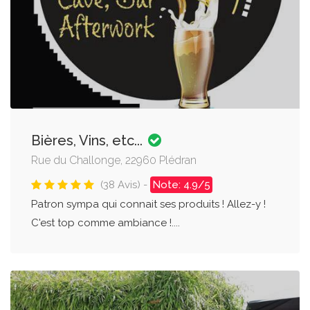
Bières, Vins, etc...
Rue du Challonge, 22960 Plédran
(38 Avis) -
Note: 4.9/5
Patron sympa qui connait ses produits ! Allez-y !
C'est top comme ambiance !....