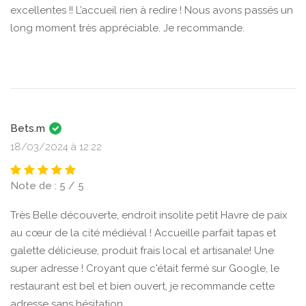
excellentes !! L’accueil rien à redire ! Nous avons passés un
long moment très appréciable. Je recommande.
Bets.m
18/03/2024 à 12:22
Note de : 5 / 5
Très Belle découverte, endroit insolite petit Havre de paix
au cœur de la cité médiéval ! Accueille parfait tapas et
galette délicieuse, produit frais local et artisanale! Une
super adresse ! Croyant que c'était fermé sur Google, le
restaurant est bel et bien ouvert, je recommande cette
adresse sans hésitation