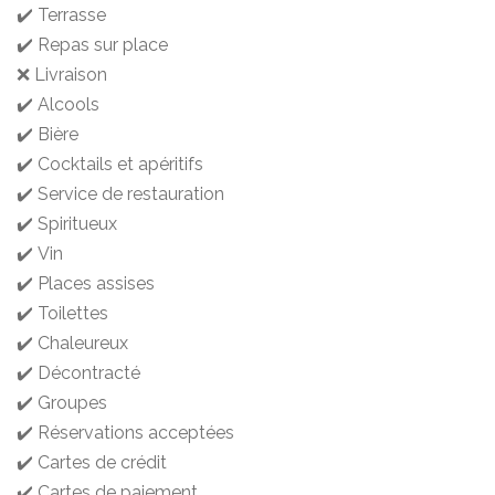
✔️ Terrasse
✔️ Repas sur place
❌ Livraison
✔️ Alcools
✔️ Bière
✔️ Cocktails et apéritifs
✔️ Service de restauration
✔️ Spiritueux
✔️ Vin
✔️ Places assises
✔️ Toilettes
✔️ Chaleureux
✔️ Décontracté
✔️ Groupes
✔️ Réservations acceptées
✔️ Cartes de crédit
✔️ Cartes de paiement