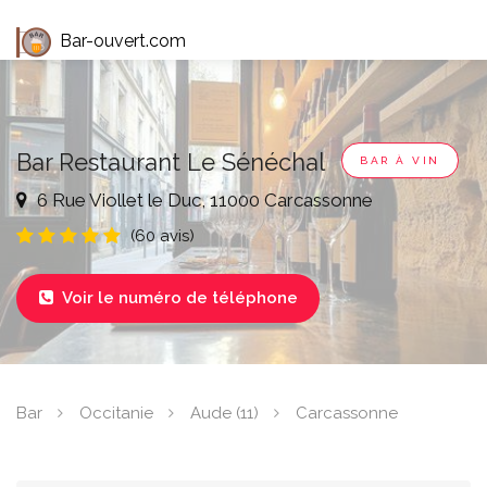
Bar-ouvert.com
Bar Restaurant Le Sénéchal
BAR À VIN
6 Rue Viollet le Duc, 11000 Carcassonne
(60 avis)
Voir le numéro de téléphone

Bar
Occitanie
Aude (11)
Carcassonne