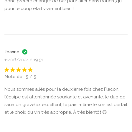
donc préféré changer de bar pour aller dans Rouen ,qui
pour le coup était vraiment bien !
Jeanne.
11/06/2024 à 19:51
Note de : 5 / 5
Nous sommes allés pour la deuxième fois chez Flacon,
l’équipe est attentionnée souriante et avenante, le duo de
saumon gravelax excellent, le pain même le soir est parfait
et le choix du vin très approprié. À très bientôt 😉