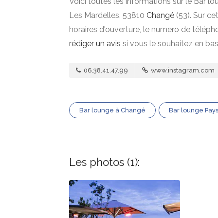
Voici toutes les informations sur le Bar l
Les Mardelles, 53810
Changé
(53). Sur ce
horaires d'ouverture, le numero de téléph
rédiger un avis
si vous le souhaitez en ba
06.38.41.47.99
www.instagram.com
Bar lounge à Changé
Bar lounge Pays
Les photos (1):