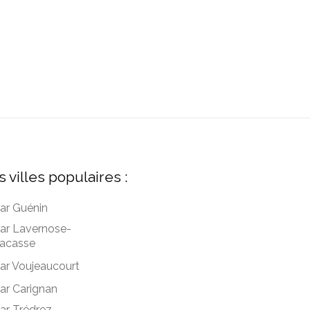
s villes populaires :
ar Guénin
ar Lavernose-
acasse
ar Voujeaucourt
ar Carignan
ar Trédrez-