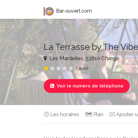
Bar-ouvert.com
La Terrasse by The Vib
Les Mardelles, 53810 Changé
( avis)
Voir le numéro de téléphone

🕓 Les horaires
🗺️ Plan
✍🏻 Ajouter u