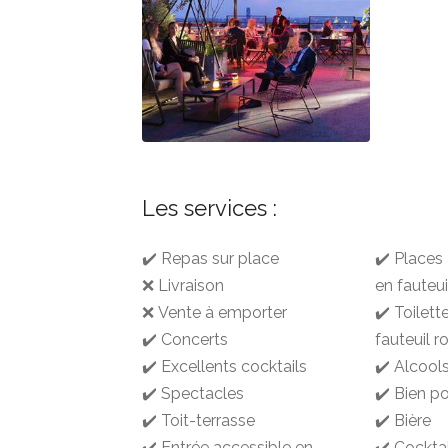
Les services :
✔️ Repas sur place
✔️ Places
❌ Livraison
en fauteui
❌ Vente à emporter
✔️ Toilett
✔️ Concerts
fauteuil r
✔️ Excellents cocktails
✔️ Alcool
✔️ Spectacles
✔️ Bien p
✔️ Toit-terrasse
✔️ Bière
✔️ Entrée accessible en
✔️ Cocktai