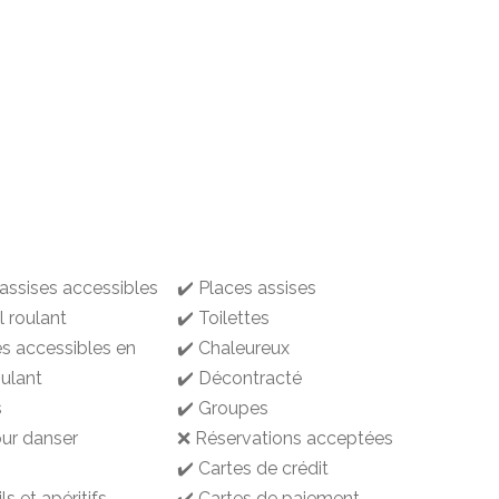
 assises accessibles
✔️ Places assises
l roulant
✔️ Toilettes
es accessibles en
✔️ Chaleureux
oulant
✔️ Décontracté
s
✔️ Groupes
our danser
❌ Réservations acceptées
✔️ Cartes de crédit
ls et apéritifs
✔️ Cartes de paiement