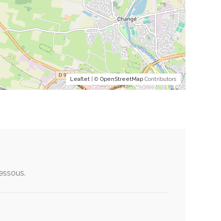
Leaflet
| ©
OpenStreetMap
Contributors
dessous.