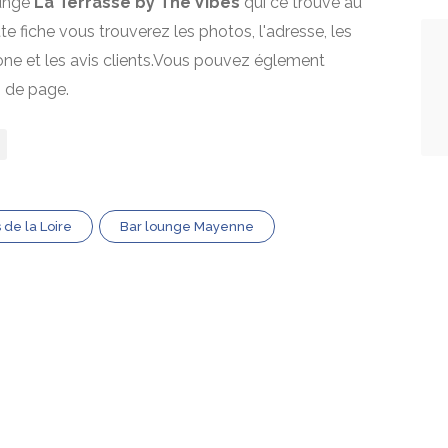
ounge
La Terrasse by The Vibes
qui ce trouve au
tte fiche vous trouverez les photos, l'adresse, les
one et les avis clients.Vous pouvez églement
s de page.
 de la Loire
Bar lounge Mayenne