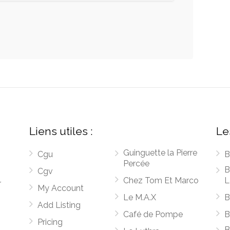
Liens utiles :
Le
Guinguette la Pierre
Cgu
B
Percée
B
Cgv
Chez Tom Et Marco
L
r
My Account
Le M.A.X
B
Add Listing
Café de Pompe
B
Pricing
B