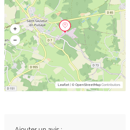
Leaflet
| ©
OpenStreetMap
Contributors
Ajouter un avis :