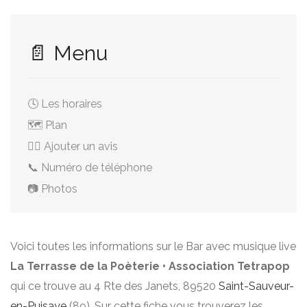
📄 Menu
🕓 Les horaires
🗺️ Plan
✍🏻 Ajouter un avis
📞 Numéro de téléphone
📷 Photos
Voici toutes les informations sur le Bar avec musique live
La Terrasse de la Poèterie • Association Tetrapop
qui ce trouve au 4 Rte des Janets, 89520
Saint-Sauveur-
en-Puisaye
(89). Sur cette fiche vous trouverez les