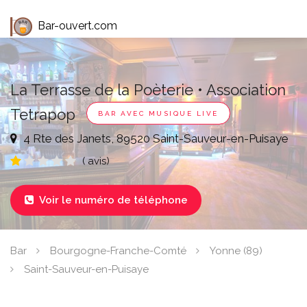
Bar-ouvert.com
La Terrasse de la Poèterie • Association
Tetrapop
BAR AVEC MUSIQUE LIVE
4 Rte des Janets, 89520 Saint-Sauveur-en-Puisaye
( avis)
Voir le numéro de téléphone

Bar
Bourgogne-Franche-Comté
Yonne (89)
Saint-Sauveur-en-Puisaye