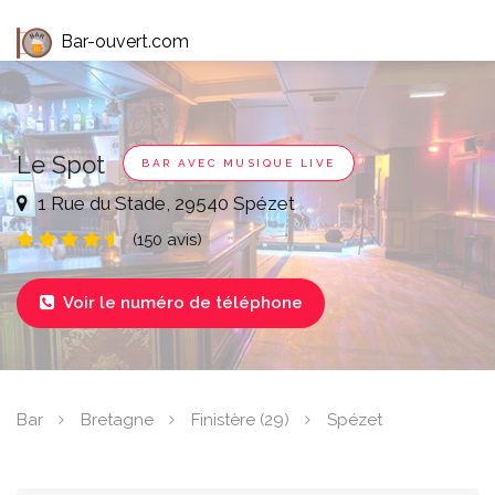
Bar-ouvert.com
Le Spot
BAR AVEC MUSIQUE LIVE
1 Rue du Stade, 29540 Spézet
(150 avis)
Voir le numéro de téléphone

Bar
Bretagne
Finistère (29)
Spézet