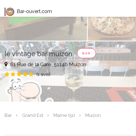
Bar-ouvert.com
le vintage bar muizon
BAR
61 Rue de la Gare, 51140 Muizon
(1 avis)
Bar
Grand Est
Marne (51)
Muizon