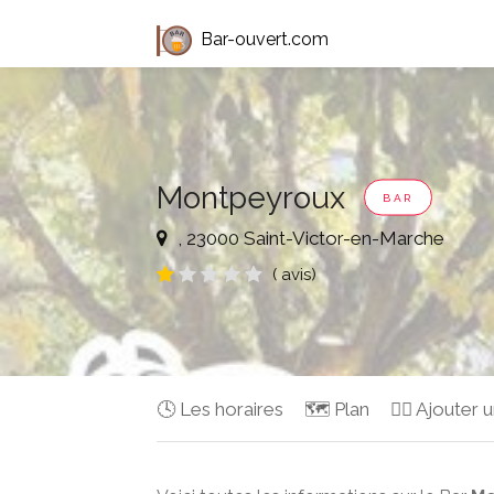
Bar-ouvert.com
Montpeyroux
BAR
, 23000 Saint-Victor-en-Marche
( avis)
🕓 Les horaires
🗺️ Plan
✍🏻 Ajouter u