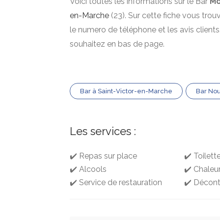
Voici toutes les informations sur le Bar
Mo
en-Marche
(23). Sur cette fiche vous trouv
le numero de téléphone et les avis clie
souhaitez en bas de page.
Bar à Saint-Victor-en-Marche
Bar Nou
Les services :
✔️ Repas sur place
✔️ Toilett
✔️ Alcools
✔️ Chaleu
✔️ Service de restauration
✔️ Décont