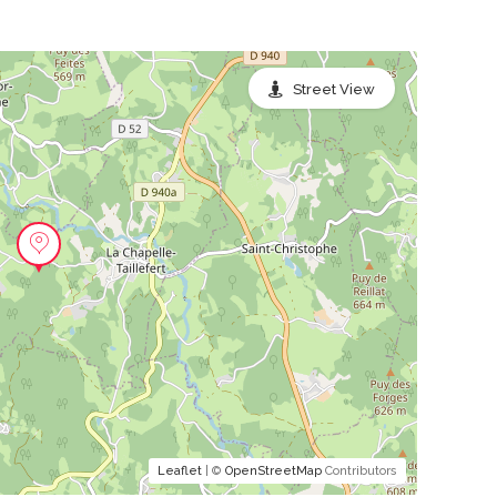
Street View
Leaflet
| ©
OpenStreetMap
Contributors