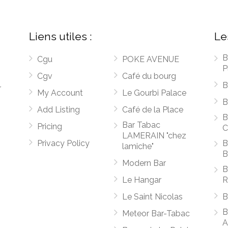
Liens utiles :
Le
B
Cgu
POKE AVENUE
P
Cgv
Café du bourg
B
r
My Account
Le Gourbi Palace
B
Add Listing
Café de la Place
B
Bar Tabac
Pricing
C
LAMERAIN "chez
Privacy Policy
B
lamiche"
B
Modern Bar
B
Le Hangar
R
Le Saint Nicolas
B
B
Meteor Bar-Tabac
A