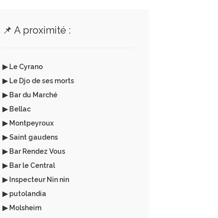
📌 A proximité :
▶ Le Cyrano
▶ Le Djo de ses morts
▶ Bar du Marché
▶ Bellac
▶ Montpeyroux
▶ Saint gaudens
▶ Bar Rendez Vous
▶ Bar le Central
▶ Inspecteur Nin nin
▶ putolandia
▶ Molsheim