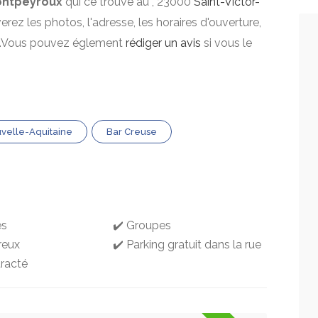
ntpeyroux
qui ce trouve au , 23000
Saint-Victor-
erez les photos, l'adresse, les horaires d'ouverture,
nts.Vous pouvez églement
rédiger un avis
si vous le
velle-Aquitaine
Bar Creuse
es
✔️ Groupes
reux
✔️ Parking gratuit dans la rue
racté