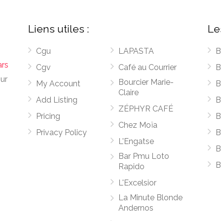
Liens utiles :
Le
Cgu
LAPASTA
B
ars
Cgv
Café au Courrier
B
sur
Bourcier Marie-
My Account
B
Claire
Add Listing
B
ZÉPHYR CAFÉ
Pricing
B
Chez Moïa
Privacy Policy
B
L'Engatse
B
Bar Pmu Loto
B
Rapido
L'Excelsior
La Minute Blonde
Andernos