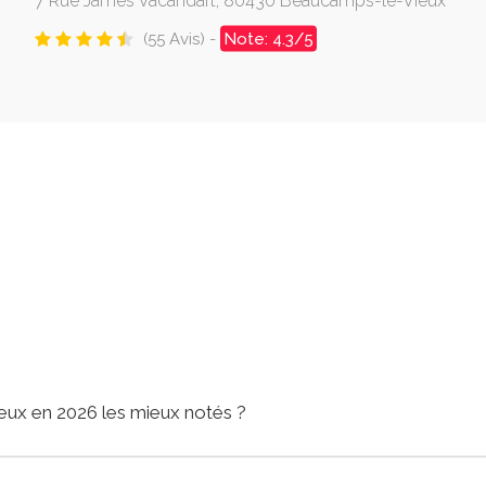
7 Rue James Vacandart, 80430 Beaucamps-le-Vieux
(55 Avis) -
Note: 4.3/5
eux en 2026 les mieux notés ?