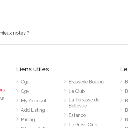
 mieux notés ?
Liens utiles :
Le
Cgu
Brasserie Boujou
B
ars
Cgv
Le Club
B
sur
La Terrasse de
My Account
B
Bellevue
Add Listing
B
Estanco
Pricing
B
Le Press Club