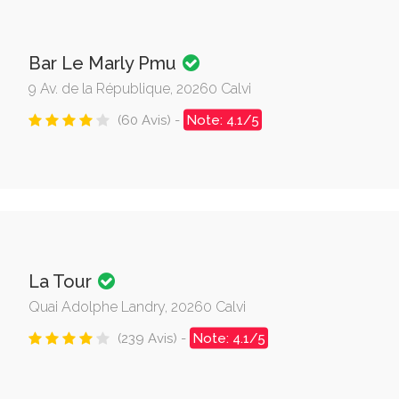
Bar Le Marly Pmu
9 Av. de la République, 20260 Calvi
(60 Avis) -
Note: 4.1/5
La Tour
Quai Adolphe Landry, 20260 Calvi
(239 Avis) -
Note: 4.1/5