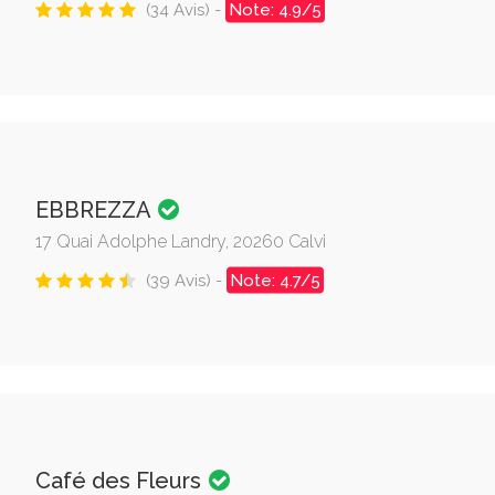
(34 Avis) -
Note: 4.9/5
EBBREZZA
17 Quai Adolphe Landry, 20260 Calvi
(39 Avis) -
Note: 4.7/5
Café des Fleurs