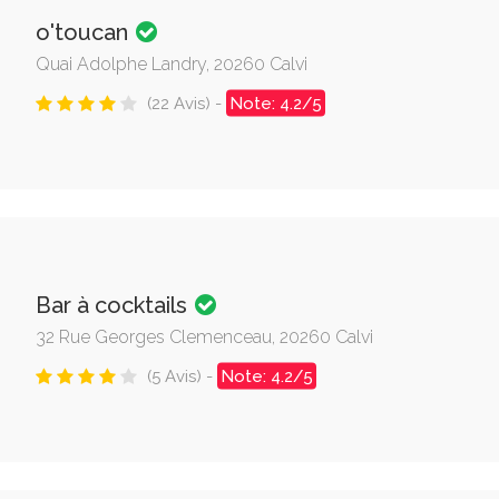
o'toucan
Quai Adolphe Landry, 20260 Calvi
(22 Avis) -
Note: 4.2/5
Bar à cocktails
32 Rue Georges Clemenceau, 20260 Calvi
(5 Avis) -
Note: 4.2/5