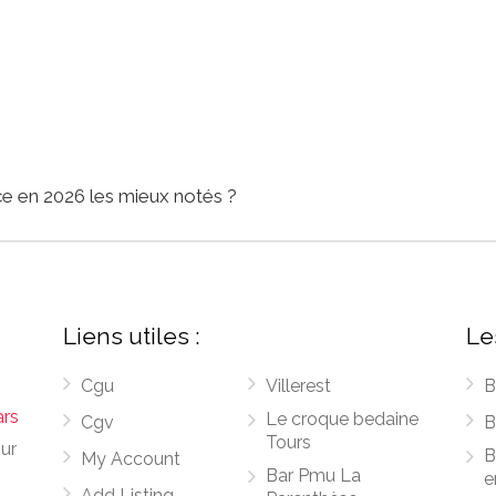
ce en 2026 les mieux notés ?
Liens utiles :
Le
Cgu
Villerest
B
ars
Le croque bedaine
Cgv
B
Tours
sur
B
My Account
Bar Pmu La
e
Add Listing