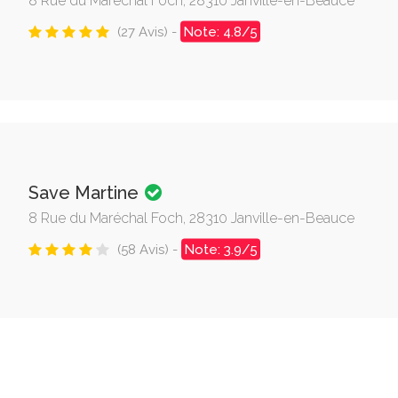
8 Rue du Maréchal Foch, 28310 Janville-en-Beauce
(27 Avis) -
Note: 4.8/5
Save Martine
8 Rue du Maréchal Foch, 28310 Janville-en-Beauce
(58 Avis) -
Note: 3.9/5