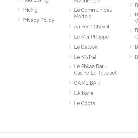
Parenthèse
B
Pricing
Le Commun des
B
Mortels
Privacy Policy
V
Au Fer à Cheval
B
Le Mer Philippe
d
Le Galopin
B
Le Mistral
B
Le Philae Bar -
Casino Le Touquet
GAME BAR
L'Arbane
Le Coota