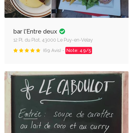
bar l'Entre deux
12 Pl. du Plot, 43000 Le Puy-en-Velay
(69 Avis) -
Note: 4.9/5