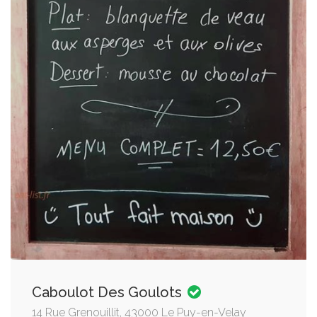
Caboulot Des Goulots
14 Rue Grenouillit, 43000 Le Puy-en-Velay