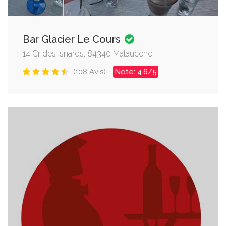
Bar Glacier Le Cours
14 Cr des Isnards, 84340 Malaucène
(108 Avis) -
Note: 4.6/5