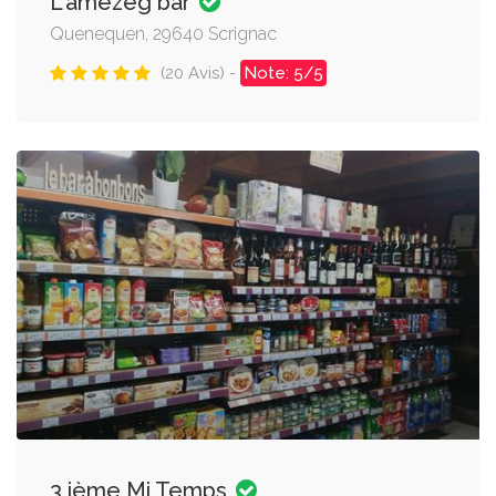
L'amezeg bar
Quenequen, 29640 Scrignac
(20 Avis) -
Note: 5/5
3 ième Mi Temps