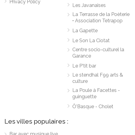
Privacy Policy
Les Javanaises
La Terrasse de la Poèterie
• Association Tetrapop
La Gapette
Le Son La Ciotat
Centre socio-culturel la
Garance
Le P'tit bar
Le stendhal F99 arts &
culture
La Poule à Facettes -
guinguette
Ô'Basque - Cholet
Les villes populaires :
Bar avec musique live