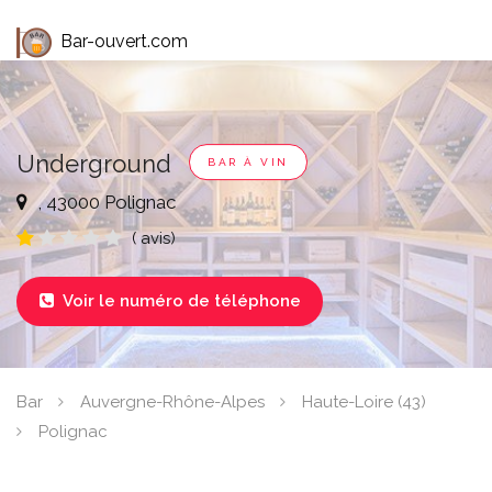
Bar-ouvert.com
Underground
BAR À VIN
, 43000 Polignac
( avis)
Voir le numéro de téléphone

Bar
Auvergne-Rhône-Alpes
Haute-Loire (43)
Polignac