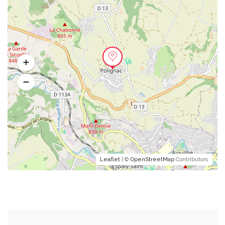
Leaflet
| ©
OpenStreetMap
Contributors