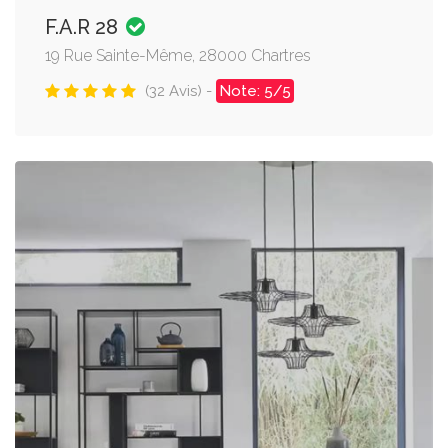
F.A.R 28
19 Rue Sainte-Même, 28000 Chartres
(32 Avis) -
Note: 5/5